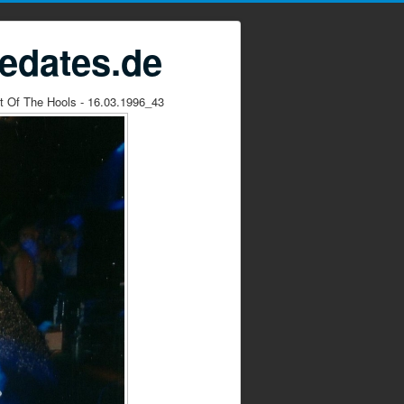
edates.de
t Of The Hools - 16.03.1996_43