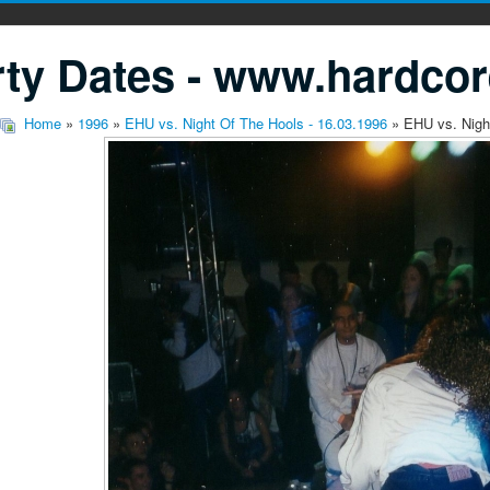
ty Dates - www.hardcor
Home
»
1996
»
EHU vs. Night Of The Hools - 16.03.1996
» EHU vs. Nigh