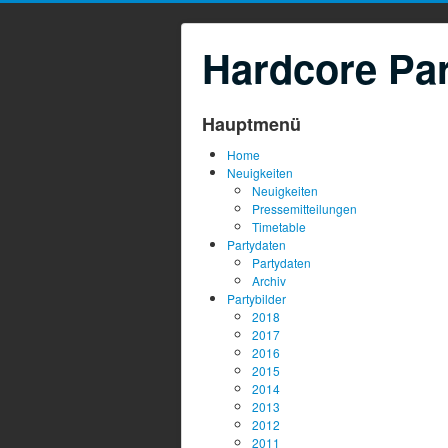
Hardcore Par
Hauptmenü
Home
Neuigkeiten
Neuigkeiten
Pressemitteilungen
Timetable
Partydaten
Partydaten
Archiv
Partybilder
2018
2017
2016
2015
2014
2013
2012
2011