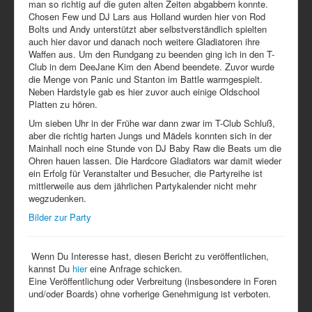
man so richtig auf die guten alten Zeiten abgabbern konnte.
Chosen Few und DJ Lars aus Holland wurden hier von Rod
Bolts und Andy unterstützt aber selbstverständlich spielten
auch hier davor und danach noch weitere Gladiatoren ihre
Waffen aus. Um den Rundgang zu beenden ging ich in den T-
Club in dem DeeJane Kim den Abend beendete. Zuvor wurde
die Menge von Panic und Stanton im Battle warmgespielt.
Neben Hardstyle gab es hier zuvor auch einige Oldschool
Platten zu hören.
Um sieben Uhr in der Frühe war dann zwar im T-Club Schluß,
aber die richtig harten Jungs und Mädels konnten sich in der
Mainhall noch eine Stunde von DJ Baby Raw die Beats um die
Ohren hauen lassen. Die Hardcore Gladiators war damit wieder
ein Erfolg für Veranstalter und Besucher, die Partyreihe ist
mittlerweile aus dem jährlichen Partykalender nicht mehr
wegzudenken.
Bilder zur Party
Wenn Du Interesse hast, diesen Bericht zu veröffentlichen,
kannst Du
hier
eine Anfrage schicken.
Eine Veröffentlichung oder Verbreitung (insbesondere in Foren
und/oder Boards) ohne vorherige Genehmigung ist verboten.