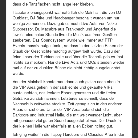
dass die Tanzflächen nicht lange leer blieben.
Hauptanziehungspunkt war natürlich die Mainhall, die von DJ
Outblast, DJ Bike und Headbanger beschallt wurden um nur
wenige zu nennen. Dazu gab es noch Live Acts von Noize
Suppressor, Dr. Macabre aus Frankreich und Angerfist die
jeweils eine halbe Stunde live die Musik aus ihren Geräten
zauberten. Das Soundsystem wurde wie immer auf PTP
Events massiv aufgestockt, so dass in den letzten Ecken der
Staub der Geschichte mächtig aufgewirbelt wurde. Dazu der
feine Laser der Turbinenhalle und über die Technik gab es fast
nichts zu meckern. Nur die Live Acts und MCs standen wieder
mal auf der zu dunklen Bühne die nicht richtig ausgeleuchtet
wurde.
Von der Mainhall konnte man dann auch gleich nach oben in
die VIP Area gehen in der sich echte und gekaufte VIPs
austauschten, das leckere Essen genossen und die freien
Getränke zu sich nahmen. Letzteres so schnell, dass der
Nachschub zeitweise stockte. Zeit genug sich in den anderen
Areas umzuhören. Unter der VIP Area befand sich die
Darkcore und Industrial Halle, die mit weit weniger Licht, aber
mit genauso viel guten Sound ausgestattet war. Der Druck in
der kleinen Halle war ebenfalls in allen Ecken richtig gut.
Ich ging weiter in die Happy Hardcore und Classics Area in der