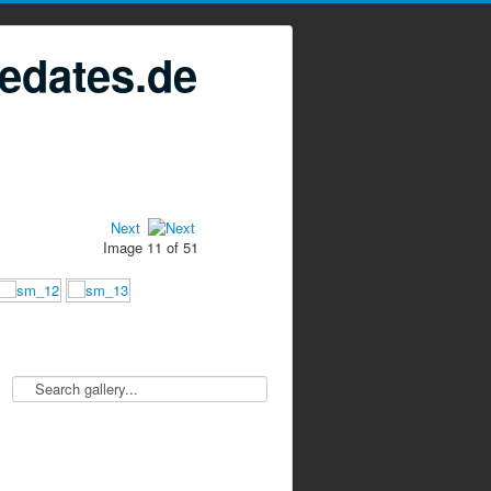
edates.de
Next
Image 11 of 51