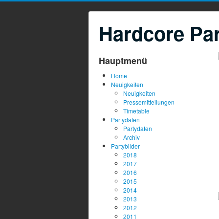
Hardcore Par
Hauptmenü
Home
Neuigkeiten
Neuigkeiten
Pressemitteilungen
Timetable
Partydaten
Partydaten
Archiv
Partybilder
2018
2017
2016
2015
2014
2013
2012
2011