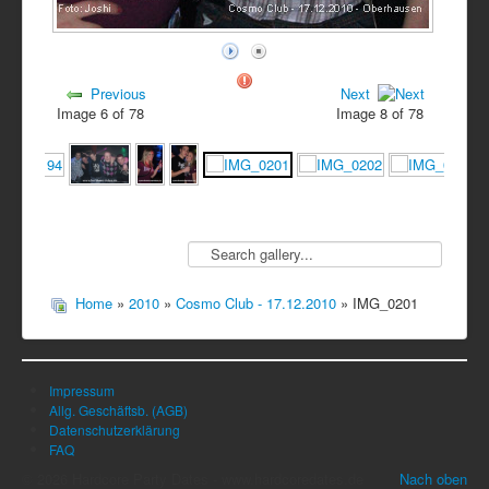
Previous
Next
Image 6 of 78
Image 8 of 78
Home
»
2010
»
Cosmo Club - 17.12.2010
» IMG_0201
Impressum
Allg. Geschäftsb. (AGB)
Datenschutzerklärung
FAQ
© 2026 Hardcore Party Dates - www.hardcoredates.de
Nach oben