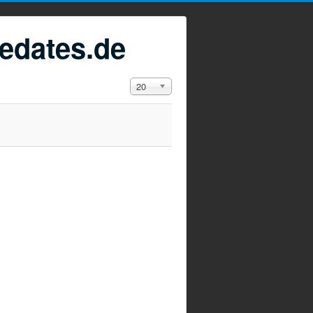
edates.de
Anzeige #
20