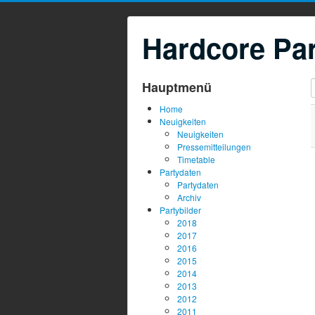
Hardcore Par
T
Hauptmenü
Home
Neuigkeiten
Neuigkeiten
Pressemitteilungen
Timetable
Partydaten
Partydaten
Archiv
Partybilder
2018
2017
2016
2015
2014
2013
2012
2011